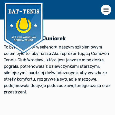
10 maja 2025
III miejsce OTK Juniorek
To był pracowity weekend👊 naszym szkoleniowym
celem było to, aby nasza Ala, reprezentującą Come-on
Tennis Club Wrocław , która jest jeszcze młodziczką,
pograła, potrenowała z dziewczynkami starszymi,
silniejszymi, bardziej doświadczonymi, aby wyszła ze
strefy komfortu, rozgrywała sytuacje meczowe,
podejmowała decyzje podczas zawężonego czasu oraz
przestrzeni.